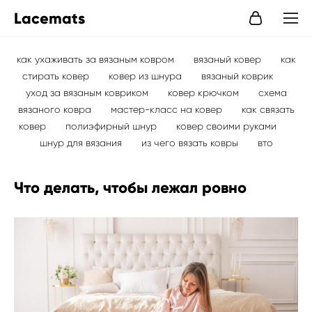
Lacemats
как ухаживать за вязаным ковром
вязаный ковер
как
стирать ковер
ковер из шнура
вязаный коврик
уход за вязаным ковриком
ковер крючком
схема
вязаного ковра
мастер-класс на ковер
как связать
ковер
полиэфирный шнур
ковер своими руками
шнур для вязания
из чего вязать ковры
вто
Что делать, чтобы лежал ровно