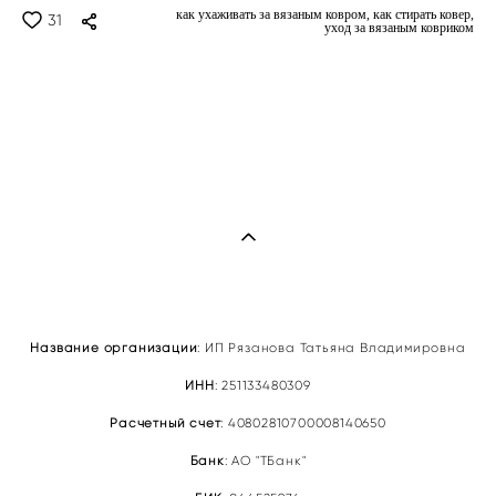
как ухаживать за вязаным ковром,
как стирать ковер,
31
уход за вязаным ковриком
Название организации
: ИП Рязановa Татьяна Владимировна
ИНН
: 251133480309
Расчетный счет
: 40802810700008140650
Банк
: АО "ТБанк"