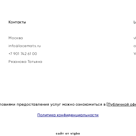
Контакты
L
Москва
v
info@lacemats.ru
o
+7 901 742 61 00
Y
Рязанова Татьяна
ловиями предоставления услуг можно ознакомиться в [
Публичной оф
Политика конфиденциальности
сайт от vigbo