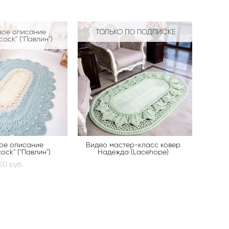
вое описание
ТОЛЬКО ПО ПОДПИСКЕ
ock" ("Павлин")
вое описание
Видео мастер-класс ковер
ock" ("Павлин")
Надежда (Lacehope)
50 pуб.