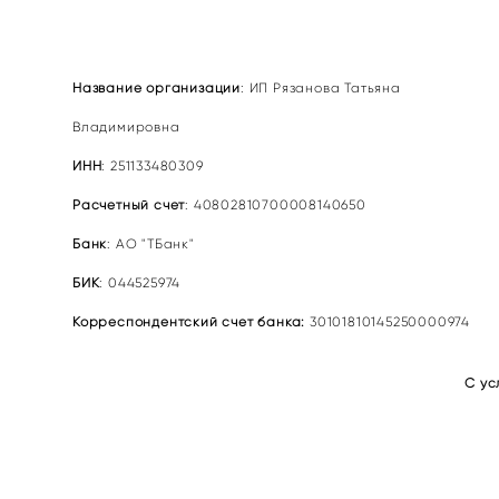
Название организации
: ИП Рязановa Татьяна
Владимировна
ИНН
: 251133480309
Расчетный счет
: 40802810700008140650
Банк
: АО "ТБанк"
БИК
: 044525974
Корреспондентский счет банка:
30101810145250000974
С ус