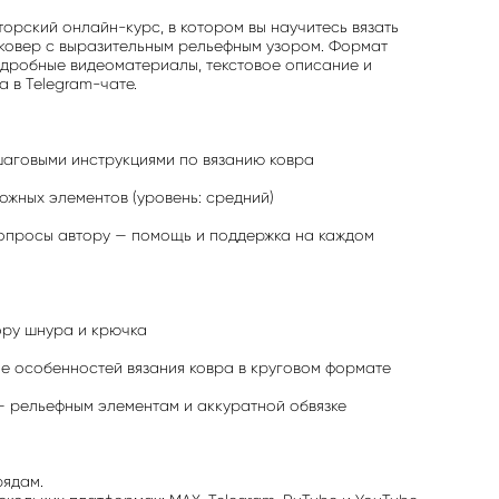
орский онлайн-курс, в котором вы научитесь вязать
ковер с выразительным рельефным узором. Формат
дробные видеоматериалы, текстовое описание и
 в Telegram-чате.
шаговыми инструкциями по вязанию ковра
жных элементов (уровень: средний)
вопросы автору — помощь и поддержка на каждом
ору шнура и крючка
е особенностей вязания ковра в круговом формате
 рельефным элементам и аккуратной обвязке
рядам.