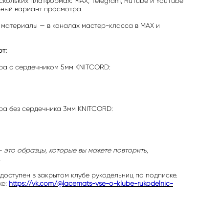
скольких платформах: MAX, Telegram, RuTube и YouTube
бный вариант просмотра.
 материалы — в каналах мастер-класса в MAX и
т:
ра с сердечником 5мм KNITCORD:
ра без сердечника 3мм KNITCORD:
 это образцы, которые вы можете повторить,
.
 доступен в закрытом клубе рукодельниц по подписке.
ке:
https://vk.com/@lacemats-vse-o-klube-rukodelnic-