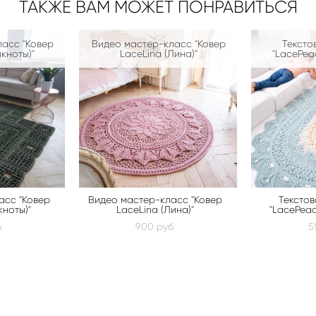
ТАКЖЕ ВАМ МОЖЕТ ПОНРАВИТЬСЯ
асс "Ковер
Видео мастер-класс "Ковер
Тексто
нкноты)"
LaceLina (Лина)"
"LacePeac
асс "Ковер
Видео мастер-класс "Ковер
Тексто
кноты)"
LaceLina (Лина)"
"LacePeac
.
900 pуб.
5