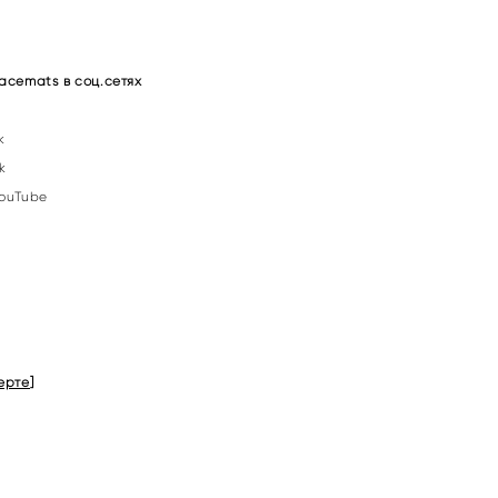
acemats в соц.сетях
k
k
ouTube
ерте
]