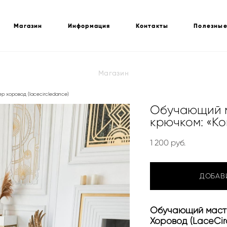
Магазин
Информация
Контакты
Полезные
Магазин
 хоровод (lacecircledance)
Обучающий м
крючком: «Ко
1 200 pуб.
ДОБАВ
Обучающий масте
Хоровод (LaceCir