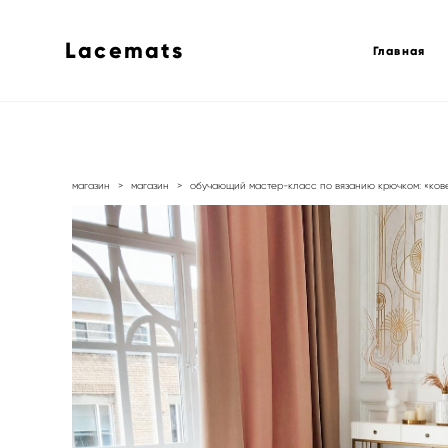
Lacemats
Главная
магазин
>
магазин
>
обучающий мастер-класс по вязанию крючком: «ковер