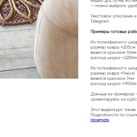
Видео доступны на не
— можно выбрать удо
Текстовое описание и
Telegram.
Примеры готовых рабо
Из полиэфирного шну
размер ковра ≈205см
вяжется крючком 10мм
расход шнура ≈2200м
Из полиэфирного шну
размер ковра ≈146см
вяжется крючком 7мм
расход шнура ≈1900м
Данные из примеров —
ориентируясь на курс
Этот видеокурс также
Подробности по ссыл
lacemats